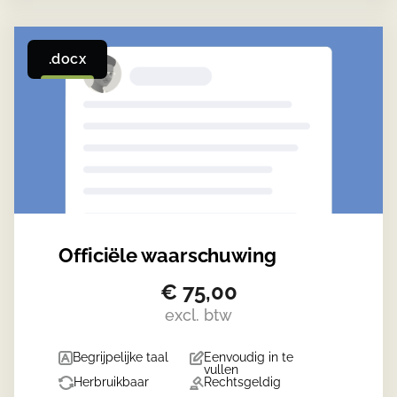
.docx
Officiële waarschuwing
€
75,00
excl. btw
Begrijpelijke taal
Eenvoudig in te
vullen
Herbruikbaar
Rechtsgeldig