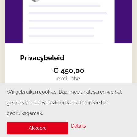
Privacybeleid
€
450,00
excl. btw
Wij gebruiken cookies. Daarmee analyseren we het
Begrijpelijke taal
Eenvoudig in te
vullen
Herbruikbaar
Rechtsgeldig
gebruik van de website en verbeteren we het
gebruiksgemak.
Meer info
In winkelmand
Details
Akkoord