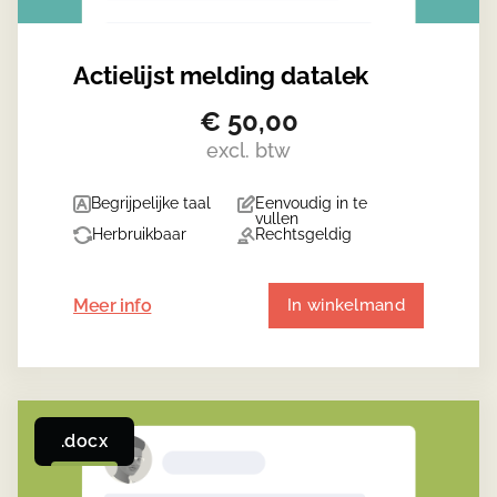
Actielijst melding datalek
€
50,00
excl. btw
Begrijpelijke taal
Eenvoudig in te
vullen
Herbruikbaar
Rechtsgeldig
Meer info
In winkelmand
.docx