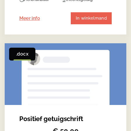
Meer info
In winkelmand
.docx
Positief getuigschrift
€
50,00