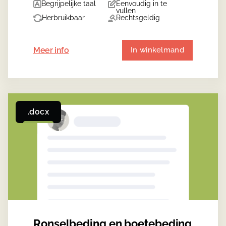
Begrijpelijke taal
Eenvoudig in te
vullen
Herbruikbaar
Rechtsgeldig
Meer info
In winkelmand
.docx
Ronselbeding en boetebeding