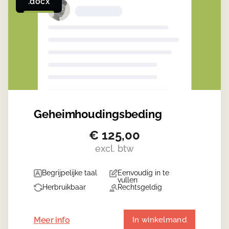
.docx
Geheimhoudings­beding
€
125,00
excl. btw
Begrijpelijke taal
Eenvoudig in te
vullen
Herbruikbaar
Rechtsgeldig
Meer info
In winkelmand