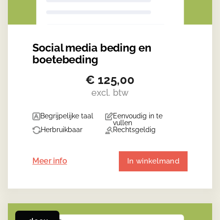
Social media beding en
boetebeding
€
125,00
excl. btw
Begrijpelijke taal
Eenvoudig in te
vullen
Herbruikbaar
Rechtsgeldig
Meer info
In winkelmand