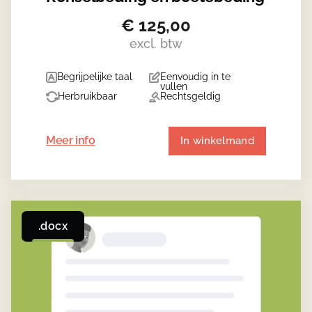
€
125,00
excl. btw
Begrijpelijke taal
Eenvoudig in te
vullen
Herbruikbaar
Rechtsgeldig
Meer info
In winkelmand
.docx