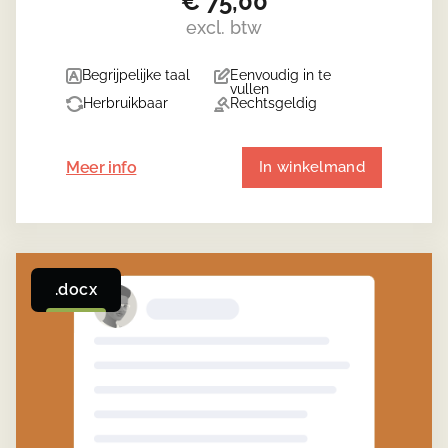
€
75,00
excl. btw
Begrijpelijke taal
Eenvoudig in te
vullen
Herbruikbaar
Rechtsgeldig
Meer info
In winkelmand
.docx