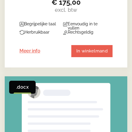
€
175,00
excl. btw
Begrijpelijke taal
Eenvoudig in te
vullen
Herbruikbaar
Rechtsgeldig
Meer info
In winkelmand
.docx