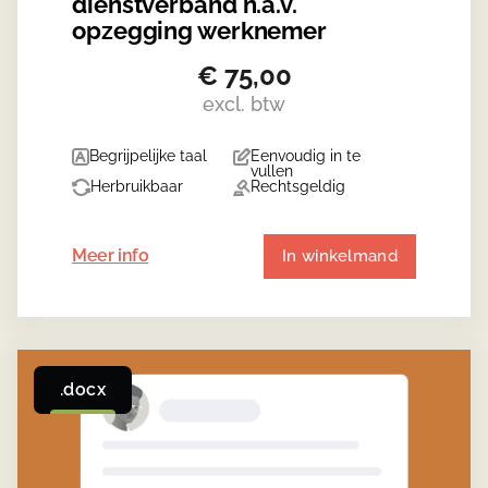
dienstverband n.a.v.
opzegging werknemer
€
75,00
excl. btw
Begrijpelijke taal
Eenvoudig in te
vullen
Herbruikbaar
Rechtsgeldig
Meer info
In winkelmand
.docx