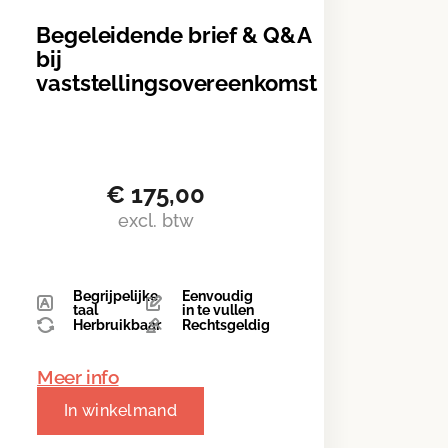
Begeleidende brief & Q&A
bij
vaststellingsovereenkomst
€
175,00
excl. btw
Begrijpelijke
Eenvoudig
taal
in te vullen
Herbruikbaar
Rechtsgeldig
Meer info
In winkelmand