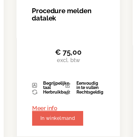
Procedure melden
datalek
€
75,00
excl. btw
Begrijpelijke
Eenvoudig
taal
in te vullen
Herbruikbaar
Rechtsgeldig
Meer info
In winkelmand