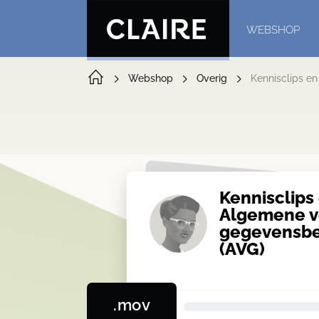
WEBSHOP
Webshop
Overig
Kennisclips e
Kennisclips
Algemene v
gegevensb
(AVG)
.mov