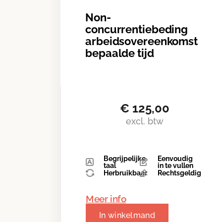
Non-
concurrentiebeding
arbeidsovereenkomst
bepaalde tijd
€
125,00
excl. btw
Begrijpelijke
Eenvoudig
taal
in te vullen
Herbruikbaar
Rechtsgeldig
Meer info
In winkelmand