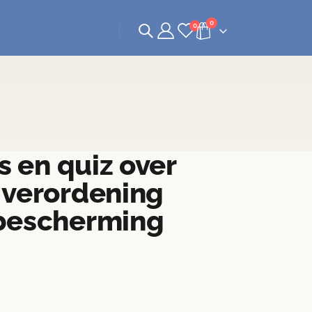
0
0
s en quiz over
verordening
bescherming