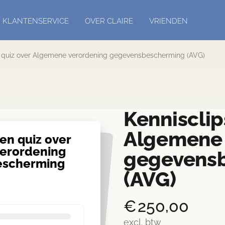
KLANTENSERVICE
OVER CLAIRE
VRIENDEN
n quiz over Algemene verordening gegevensbescherming (AVG)
Kennisclip
Algemene 
 en quiz over
erordening
gegevens
escherming
(AVG)
€
250,00
excl. btw