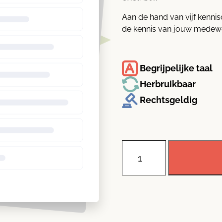
Aan de hand van vijf kennis
de kennis van jouw medew
Begrijpelijke taal
Herbruikbaar
Rechtsgeldig
Kennisclips
en
quiz
over
Algemene
verordening
gegevensbescherming
(AVG)
aantal