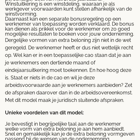
Winstuitkering is een winstdeling, waaraan je als
werkgever voorwaarden kunt stellen afhankelijk van de
winstvorming.
Daarnaast kan een separate bonusregeling op een
werknemer van toepassing worden verklaard. De bonus
kan dienen als prikkel voor de werknemer om zo goed
mogelijke resultaten te boeken voor jouw onderneming.
Dergelijke vormen van extra beloning zijn niet in de wet
geregeld. De werknemer heeft er dus niet wettelijk recht
op. Wel kan er in een toepasselijke cao staan dat je aan
je werknemers een dertiende maand of
eindejaarsuitkering moet toekennen. En hoe hoog deze
is. Staat er niets in de cao en wil je deze
arbeidsvoorwaarde aan je werknemers aanbieden? Zet
de afspraken daarover dan in de arbeidsovereenkomst.
Met dit model maak je juridisch sluitende afspraken.
Unieke voordelen van dit model:
Je bevestigt in begrijpelijke taal aan de werknemer
welke vorm van extra beloning je aan hem aanbiedt.
Snel en gemakkelijk kan je de extra beloning vormgeven
passend bij de wensen van de ondernemning.