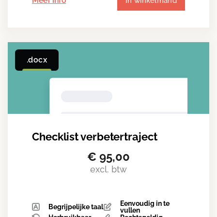
Meer info
In winkelmand
.docx
Checklist verbetertraject
€
95,00
excl. btw
Eenvoudig in te
Begrijpelijke taal
vullen