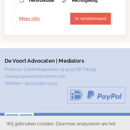
Herbruikbaar
Rechtsgeldig
Meer info
In winkelmand
De Voort Advocaten | Mediators
Professor Cobbenhagenlaan 75 5037 DB Tilburg
claire@clairecontractcheck.com
Telefoon:
+31(0)13-820 09 52
Wij gebruiken cookies. Daarmee analyseren we het