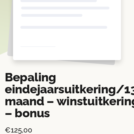
Bepaling
eindejaarsuitkering/1
maand – winstuitkerin
– bonus
€
125,00