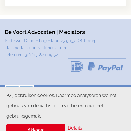
De Voort Advocaten | Mediators
Professor Cobbenhagenlaan 75 5037 DB Tilburg
claire@clairecontractcheck.com
Telefoon:
+31(0)13-820 09 52
Wij gebruiken cookies. Daarmee analyseren we het
gebruik van de website en verbeteren we het
PRIVACYVERKLARING
DISCLAIMER
gebruiksgemak.
ALGEMENE VOORWAARDEN
Details
Akkoord