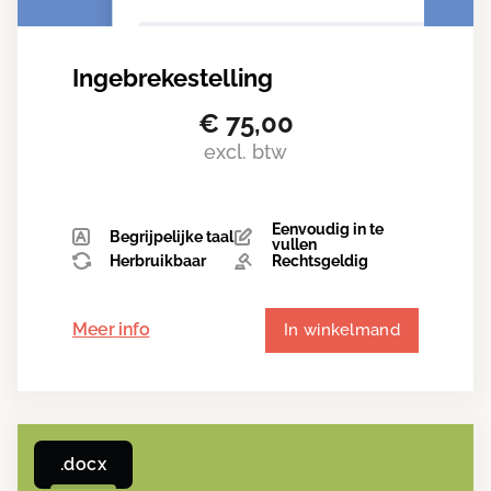
Ingebrekestelling
€
75,00
excl. btw
Eenvoudig in te
Begrijpelijke taal
vullen
Herbruikbaar
Rechtsgeldig
Meer info
In winkelmand
.docx