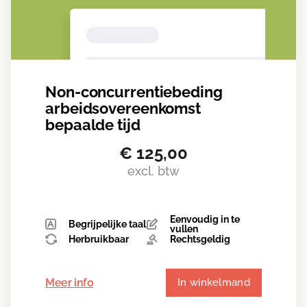
Non-concurrentiebeding
arbeidsovereenkomst
bepaalde tijd
€
125,00
excl. btw
Eenvoudig in te
Begrijpelijke taal
vullen
Herbruikbaar
Rechtsgeldig
Meer info
In winkelmand