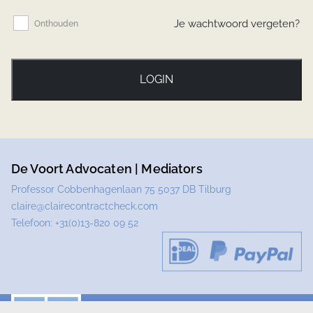
Je wachtwoord vergeten?
Onthouden
LOGIN
De Voort Advocaten | Mediators
Professor Cobbenhagenlaan 75 5037 DB Tilburg
claire@clairecontractcheck.com
Telefoon:
+31(0)13-820 09 52