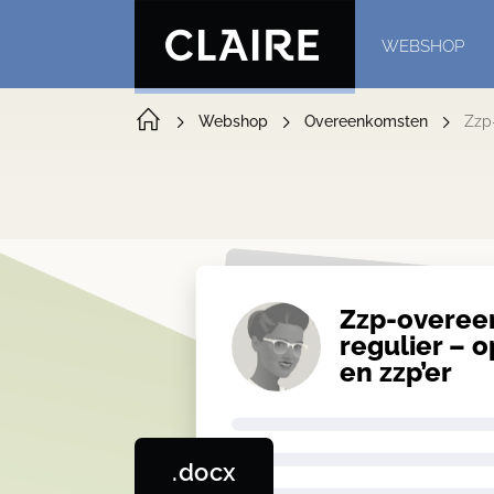
WEBSHOP
Webshop
Overeenkomsten
Zzp
Zzp-overee
regulier – 
en zzp’er
.docx