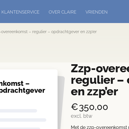
KLANTENSERVICE
OVER CLAIRE
VRIENDEN
-overeenkomst – regulier – opdrachtgever en zzp’er
Zzp-overe
regulier –
nkomst –
en zzp’er
opdrachtgever
€
350,00
excl. btw
Met de zzp-overeenkomst re