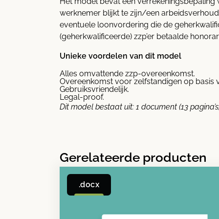
Het model bevat een verrekeningsbepaling waa
werknemer blijkt te zijn/een arbeidsverhoud
eventuele loonvordering die de geherkwalif
(geherkwalificeerde) zzp’er betaalde honora
Unieke voordelen van dit model
Alles omvattende zzp-overeenkomst.
Overeenkomst voor zelfstandigen op basis v
Gebruiksvriendelijk.
Legal-proof.
Dit model bestaat uit:
1 document (13 pagina’s)
Gerelateerde producten
.docx