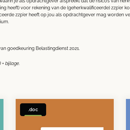
rin je als opdrachtgever afspreekt dat de risico’s van herkwa
ing heeft) voor rekening van de (geherkwalificeerde) zzp’er 
iceerde zzp’er heeft op jou als opdrachtgever mag worden v
rium.
an goedkeuring Belastingdienst 2021.
 + bijlage.
.doc