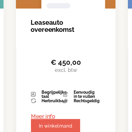
Leaseauto
overeenkomst
€
450,00
excl. btw
Begrijpelijke
Eenvoudig
taal
in te vullen
Herbruikbaar
Rechtsgeldig
Meer info
In winkelmand