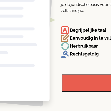
je de juridische basis voor
zelfstandige.
Begrijpelijke taal
Eenvoudig in te vu
Herbruikbaar
Rechtsgeldig
Zzp-
overeenkomst
-
regulier
-
opdrachtgever
en
zzp'er
aantal