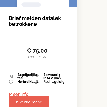
Brief melden datalek
betrokkene
€
75,00
excl. btw
Begrijpelijke
Eenvoudig
taal
in te vullen
Herbruikbaar
Rechtsgeldig
Meer info
In winkelmand