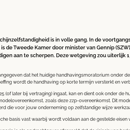
ijnzelfstandigheid is in volle gang. In de voortgang
2 is de Tweede Kamer door minister van Gennip (SZW
igen aan te scherpen. Deze wetgeving zou uiterlijk 1
ngegeven dat het huidige handhavingsmoratorium onder de We
ffing wordt de handhaving op korte termijn versterkt en ver
5 (of later bij vertraging) ingaat, kan en dient ook onder d
modelovereenkomst, zoals deze zzp-overeenkomst. Dit model
d die voor jouw onderneming op zelfstandige wijze werkza
sche basis vast waarbij wordt voldaan aan de gestelde eisen