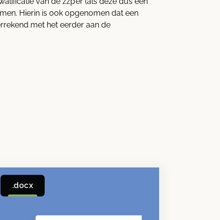
lificatie van de zzp’er (als deze dus een
komen. Hierin is ook opgenomen dat een
errekend met het eerder aan de
.docx