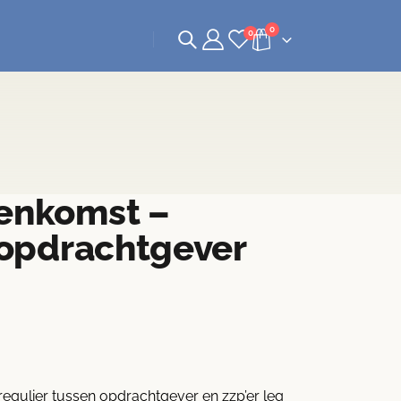
0
0
enkomst –
 opdrachtgever
gulier tussen opdrachtgever en zzp’er leg