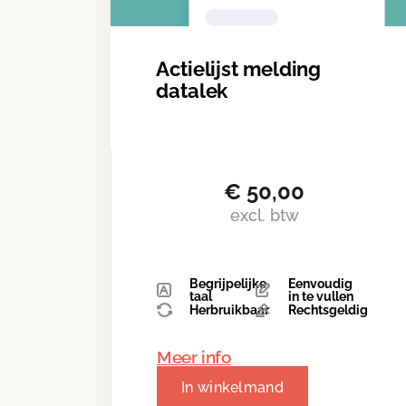
Actielijst melding
datalek
€
50,00
excl. btw
Begrijpelijke
Eenvoudig
taal
in te vullen
Herbruikbaar
Rechtsgeldig
Meer info
In winkelmand