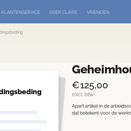
KLANTENSERVICE
OVER CLAIRE
VRIENDEN
ings­beding
Geheimhou
€
125,00
ings­beding
excl. btw
Apart artikel in de arbei
dat betekent voor de werk