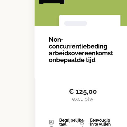
Non-
concurrentiebeding
arbeidsovereenkomst
onbepaalde tijd
€
125,00
excl. btw
Begrijpelijke
Eenvoudig
taal
in te vullen