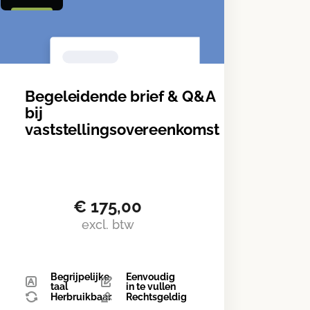
Begeleidende brief & Q&A
bij
vaststellingsovereenkomst
€
175,00
excl. btw
Begrijpelijke
Eenvoudig
taal
in te vullen
Herbruikbaar
Rechtsgeldig