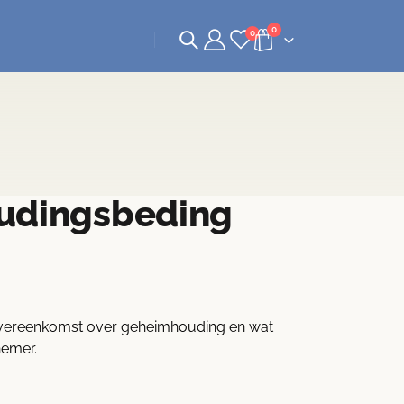
0
0
dings­beding
dsovereenkomst over geheimhouding
en wat
nemer.