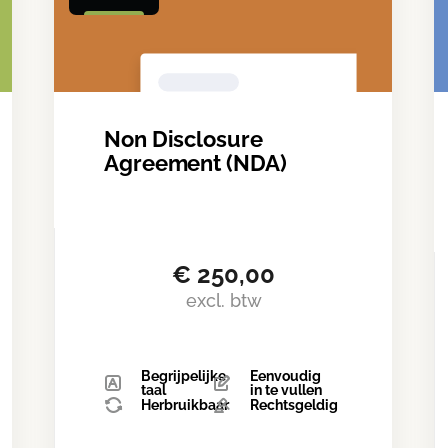
Non Disclosure
Agreement (NDA)
€
250,00
excl. btw
Begrijpelijke
Eenvoudig
taal
in te vullen
Herbruikbaar
Rechtsgeldig