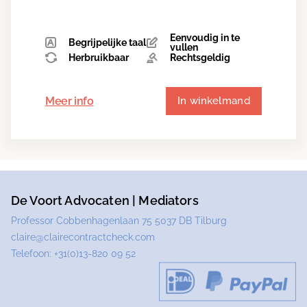
Eenvoudig in te
Begrijpelijke taal
vullen
Herbruikbaar
Rechtsgeldig
Meer info
In winkelmand
De Voort Advocaten | Mediators
Professor Cobbenhagenlaan 75 5037 DB Tilburg
claire@clairecontractcheck.com
Telefoon:
+31(0)13-820 09 52