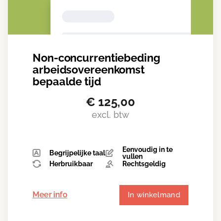
Non-concurrentiebeding
arbeidsovereenkomst
bepaalde tijd
€
125,00
excl. btw
Eenvoudig in te
Begrijpelijke taal
vullen
Herbruikbaar
Rechtsgeldig
Meer info
In winkelmand