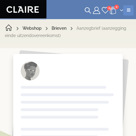
0
0
Webshop
Brieven
Aanzegbrief (aanzegging
einde uitzendovereenkomst)