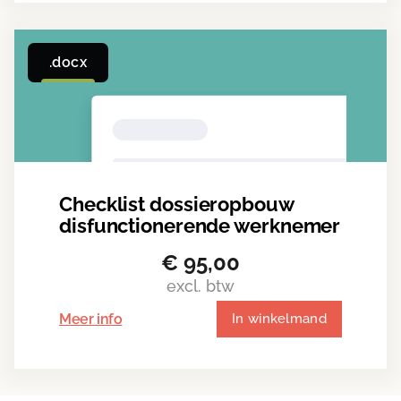
.docx
Checklist dossieropbouw
disfunctionerende werknemer
€
95,00
excl. btw
Meer info
In winkelmand