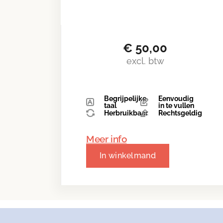
€
50,00
excl. btw
Begrijpelijke
Eenvoudig
taal
in te vullen
Herbruikbaar
Rechtsgeldig
Meer info
In winkelmand