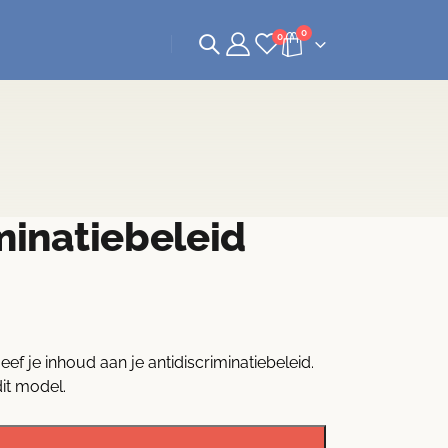
0
0
minatiebeleid
ef je inhoud aan je antidiscriminatiebeleid.
it model.