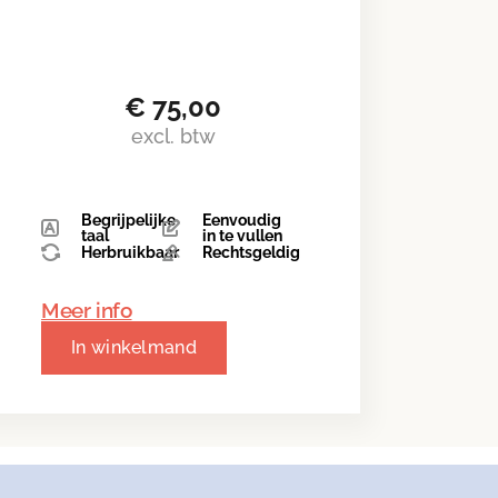
€
75,00
excl. btw
Begrijpelijke
Eenvoudig
taal
in te vullen
Herbruikbaar
Rechtsgeldig
Meer info
In winkelmand