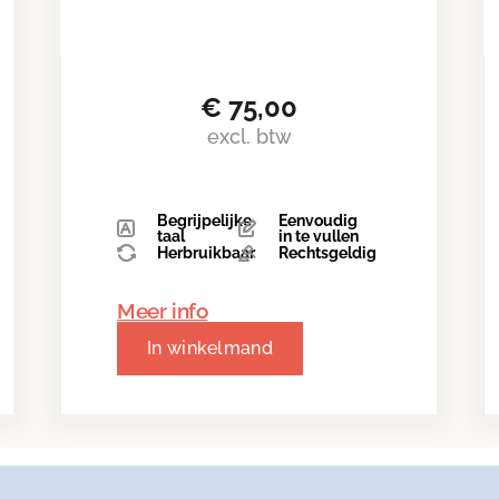
€
75,00
excl. btw
Begrijpelijke
Eenvoudig
taal
in te vullen
Herbruikbaar
Rechtsgeldig
Meer info
In winkelmand