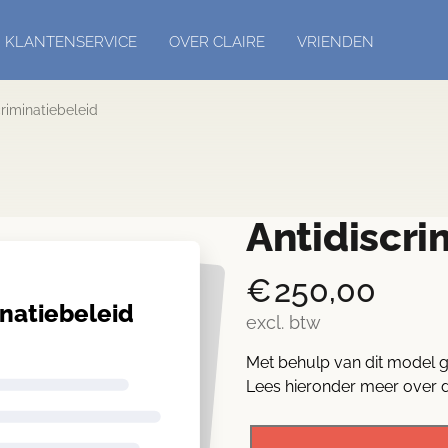
KLANTENSERVICE
OVER CLAIRE
VRIENDEN
criminatiebeleid
Antidiscri
€
250,00
inatiebeleid
excl. btw
Met behulp van dit model ge
Lees hieronder meer over d
Antidiscriminatiebeleid
aantal