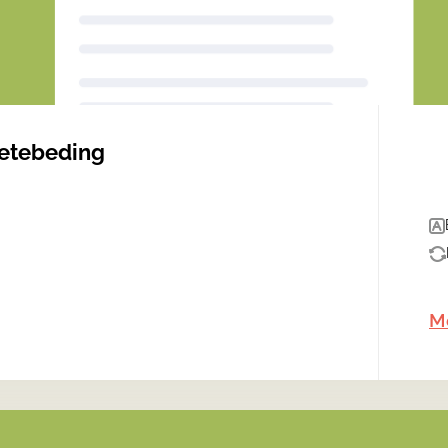
oetebeding
Me