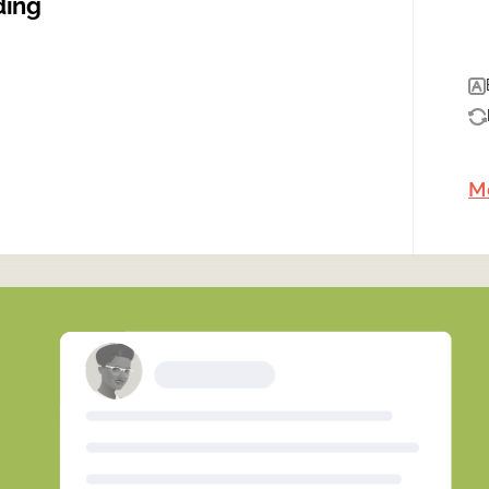
ding
Me