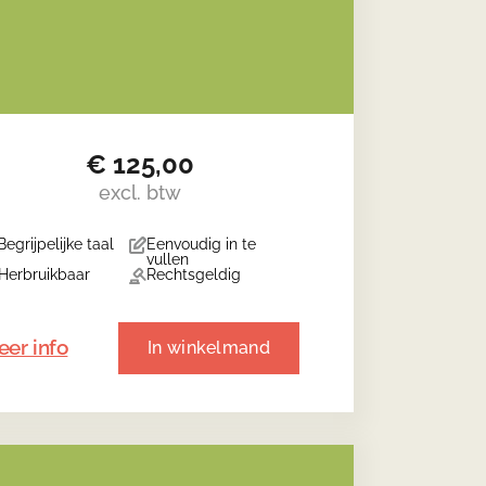
€
125,00
excl. btw
Begrijpelijke taal
Eenvoudig in te
vullen
Herbruikbaar
Rechtsgeldig
er info
In winkelmand