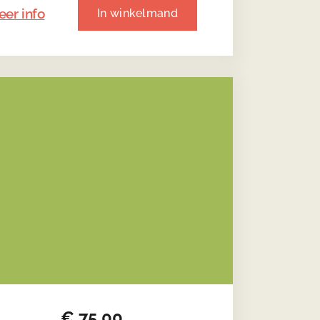
er info
In winkelmand
€
75,00