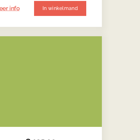
er info
In winkelmand