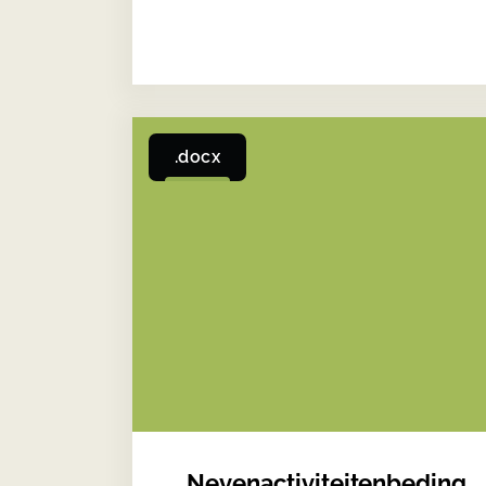
.docx
Nevenactiviteitenbeding