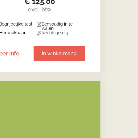
€
125,00
excl. btw
Begrijpelijke taal
Eenvoudig in te
vullen
Herbruikbaar
Rechtsgeldig
er info
In winkelmand