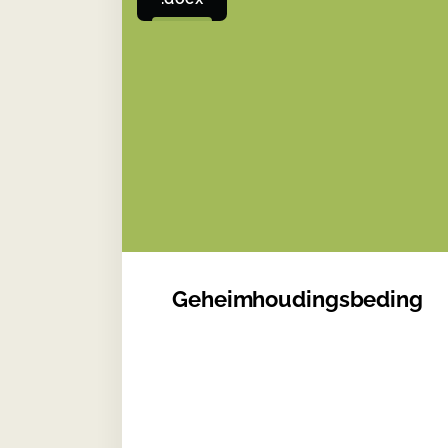
Geheimhoudings­beding