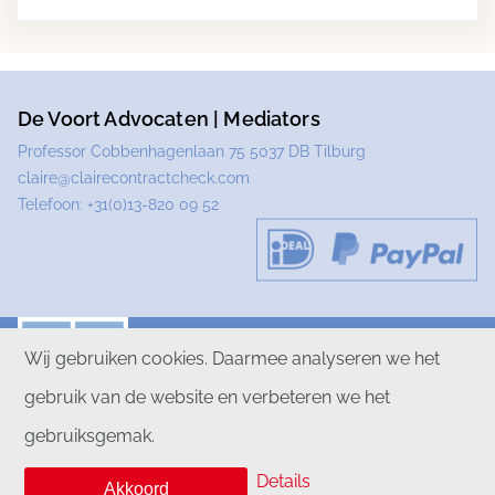
De Voort Advocaten | Mediators
Professor Cobbenhagenlaan 75 5037 DB Tilburg
claire@clairecontractcheck.com
Telefoon:
+31(0)13-820 09 52
Wij gebruiken cookies. Daarmee analyseren we het
gebruik van de website en verbeteren we het
PRIVACYVERKLARING
DISCLAIMER
gebruiksgemak.
ALGEMENE VOORWAARDEN
Details
Akkoord