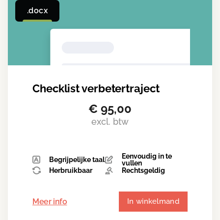
.docx
Checklist verbetertraject
€
95,00
excl. btw
Eenvoudig in te
Begrijpelijke taal
vullen
Herbruikbaar
Rechtsgeldig
Meer info
In winkelmand