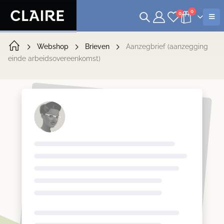
0
0
Webshop
Brieven
Aanzegbrief (aanzegging
einde arbeidsovereenkomst)