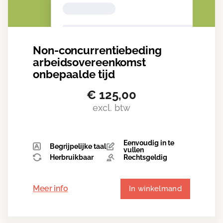
Non-concurrentiebeding
arbeidsovereenkomst
onbepaalde tijd
€
125,00
excl. btw
Eenvoudig in te
Begrijpelijke taal
vullen
Herbruikbaar
Rechtsgeldig
Meer info
In winkelmand