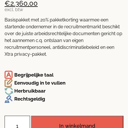
prijs
prijs
€
2.360,00
was:
is:
excl. btw
€ 2.950,00.
€ 2.360,00.
Basispakket met 20% pakketkorting waarmee een
startende ondernemer in de recruitmentmarkt beschikt
over de juiste arbeidsrechtelijke documenten gericht op
het aannemen c.q. ontslaan van eigen
recruitmentpersoneel, antidiscriminatiebeleid en een
Xtra privacy-pakket.
Begrijpelijke taal
Eenvoudig in te vullen
Herbruikbaar
Rechtsgeldig
Starterspakket
recruiter
met
In winkelmand