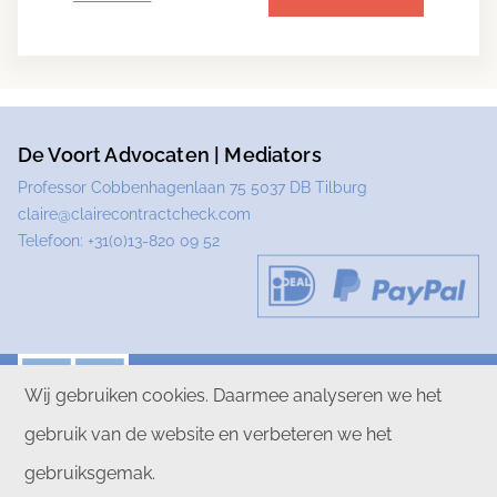
De Voort Advocaten | Mediators
Professor Cobbenhagenlaan 75 5037 DB Tilburg
claire@clairecontractcheck.com
Telefoon:
+31(0)13-820 09 52
Wij gebruiken cookies. Daarmee analyseren we het
gebruik van de website en verbeteren we het
PRIVACYVERKLARING
DISCLAIMER
gebruiksgemak.
ALGEMENE VOORWAARDEN