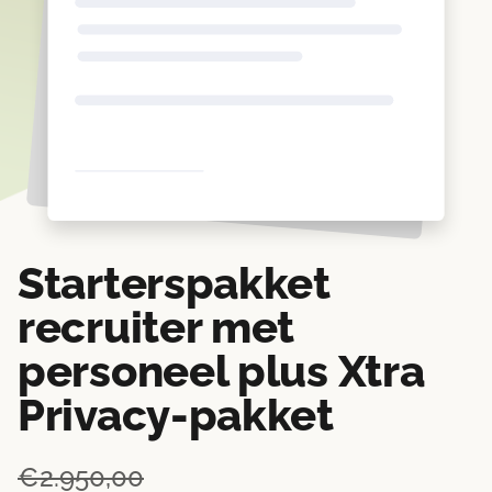
Starterspakket
recruiter met
personeel plus Xtra
Privacy-pakket
Oorspronkelijke
Huidige
€
2.950,00