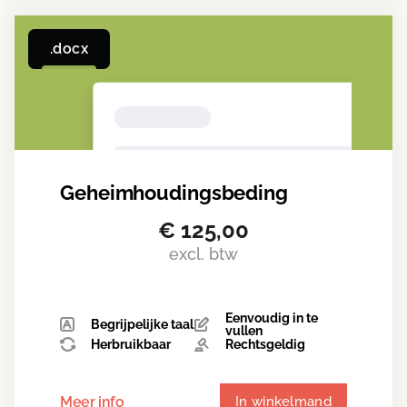
.docx
Geheimhoudings­beding
€
125,00
excl. btw
Eenvoudig in te
Begrijpelijke taal
vullen
Herbruikbaar
Rechtsgeldig
Meer info
In winkelmand