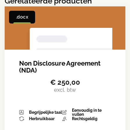
Gerelateerde producten
.docx
Non Disclosure Agreement
(NDA)
€
250,00
excl. btw
Eenvoudig in te
Begrijpelijke taal
vullen
Herbruikbaar
Rechtsgeldig