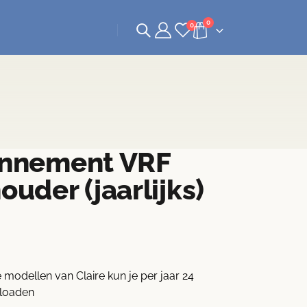
0
0
onnement VRF
ouder (jaarlijks)
odellen van Claire kun je per jaar 24
loaden