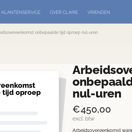
KLANTENSERVICE
OVER CLAIRE
VRIENDEN
eids­overeenkomst onbepaalde tijd oproep nul-uren
Arbeids­o
onbepaald
ereenkomst
nul-uren
tijd oproep
€
450,00
excl. btw
Arbeidsovereenkomst wann