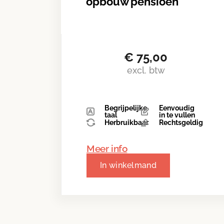
opbouw pensioen
€
75,00
excl. btw
Begrijpelijke
Eenvoudig
taal
in te vullen
Herbruikbaar
Rechtsgeldig
Meer info
In winkelmand