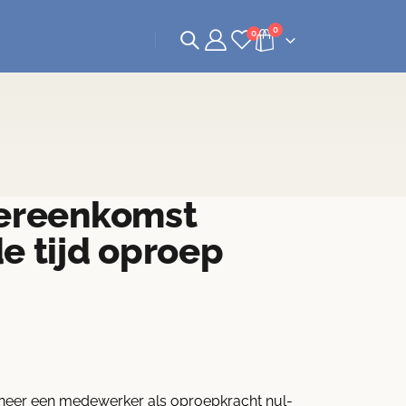
0
0
vereenkomst
e tijd oproep
eer een medewerker als oproepkracht nul-