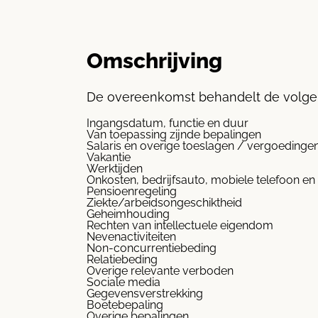
Omschrijving
De overeenkomst behandelt de volg
Ingangsdatum, functie en duur
Van toepassing zijnde bepalingen
Salaris en overige toeslagen / vergoedinge
Vakantie
Werktijden
Onkosten, bedrijfsauto, mobiele telefoon en
Pensioenregeling
Ziekte/arbeidsongeschiktheid
Geheimhouding
Rechten van intellectuele eigendom
Nevenactiviteiten
Non-concurrentiebeding
Relatiebeding
Overige relevante verboden
Sociale media
Gegevensverstrekking
Boetebepaling
Overige bepalingen