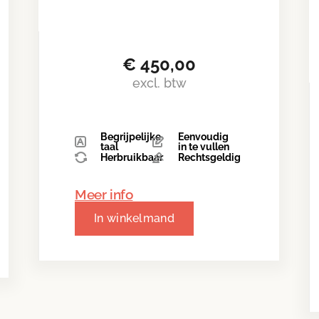
€
450,00
excl. btw
Begrijpelijke
Eenvoudig
taal
in te vullen
Herbruikbaar
Rechtsgeldig
Meer info
In winkelmand