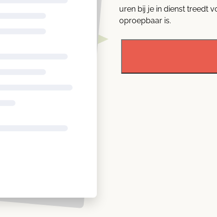
uren bij je in dienst treedt 
oproepbaar is.
Arbeids­
overeenkomst
onbepaalde
tijd
oproep
nul-
uren
aantal