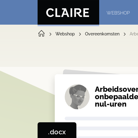
WEBSHOP
Webshop
Overeenkomsten
Arb
Arbeids­ov
onbepaalde 
nul-uren
.docx