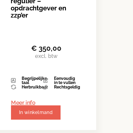
regulier –
opdrachtgever en
zzp’er
€
350,00
excl. btw
Begrijpelijke
Eenvoudig
taal
in te vullen
Herbruikbaar
Rechtsgeldig
Meer info
In winkelmand