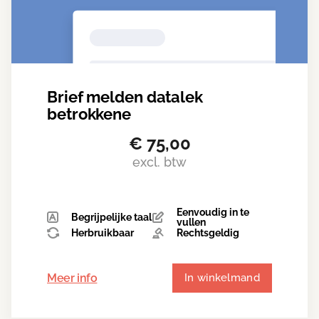
Brief melden datalek
betrokkene
€
75,00
excl. btw
Eenvoudig in te
Begrijpelijke taal
vullen
Herbruikbaar
Rechtsgeldig
Meer info
In winkelmand