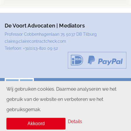
De Voort Advocaten | Mediators
Professor Cobbenhagenlaan 75 5037 DB Tilburg
claire@clairecontractcheck.com
Telefoon:
+31(0)13-820 09 52
Wij gebruiken cookies. Daarmee analyseren we het
gebruik van de website en verbeteren we het
PRIVACYVERKLARING
DISCLAIMER
gebruiksgemak.
ALGEMENE VOORWAARDEN
Details
Akkoord