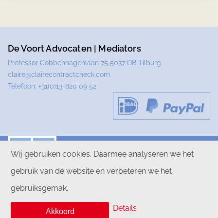
De Voort Advocaten | Mediators
Professor Cobbenhagenlaan 75 5037 DB Tilburg
claire@clairecontractcheck.com
Telefoon:
+31(0)13-820 09 52
Wij gebruiken cookies. Daarmee analyseren we het
gebruik van de website en verbeteren we het
PRIVACYVERKLARING
DISCLAIMER
gebruiksgemak.
ALGEMENE VOORWAARDEN
Details
Akkoord