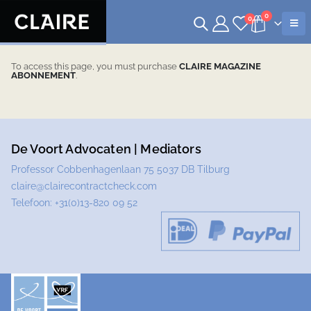
0
0
To access this page, you must purchase
CLAIRE MAGAZINE
ABONNEMENT
.
De Voort Advocaten | Mediators
Professor Cobbenhagenlaan 75 5037 DB Tilburg
claire@clairecontractcheck.com
Telefoon:
+31(0)13-820 09 52