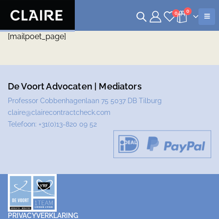
0
0
[mailpoet_page]
De Voort Advocaten | Mediators
Professor Cobbenhagenlaan 75 5037 DB Tilburg
claire@clairecontractcheck.com
Telefoon:
+31(0)13-820 09 52
PRIVACYVERKLARING